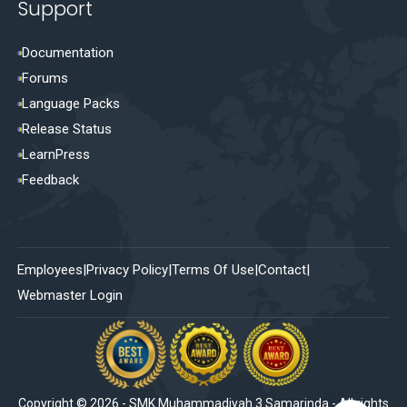
Support
Documentation
Forums
Language Packs
Release Status
LearnPress
Feedback
Employees
Privacy Policy
Terms Of Use
Contact
Webmaster Login
Copyright ©
2026
-
SMK Muhammadiyah 3 Samarinda
- All rights