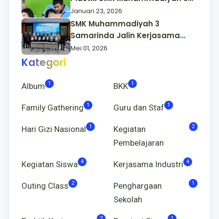
Samarinda
Januari 23, 2026
SMK Muhammadiyah 3
Samarinda Jalin Kerjasama
Dengan P. T. Komatsu
Mei 01, 2026
Remanufacturing Asia (KRA)
Kategori
1
1
Album
BKK
1
1
Family Gathering
Guru dan Staf
1
2
Hari Gizi Nasional
Kegiatan
Pembelajaran
4
4
Kegiatan Siswa
Kerjasama Industri
2
1
Outing Class
Penghargaan
Sekolah
2
1