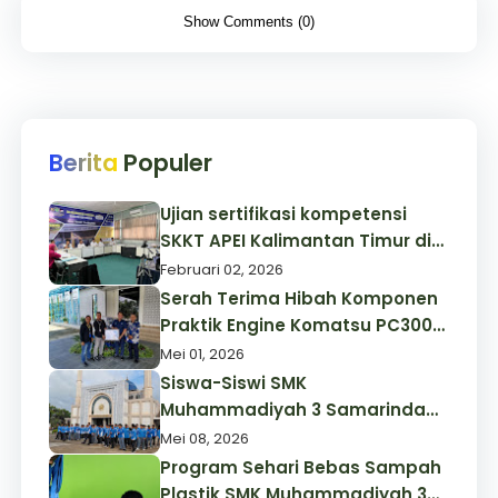
Show Comments (0)
Berita
Populer
Ujian sertifikasi kompetensi
SKKT APEI Kalimantan Timur di
Kampus 1 SMK Muhammadiyah
Februari 02, 2026
3 Samarinda
Serah Terima Hibah Komponen
Praktik Engine Komatsu PC300
Oleh P. T. Komatsu
Mei 01, 2026
Remanufacturing Asia (KRA)
Siswa-Siswi SMK
Kepada SMK Muhammadiyah 3
Muhammadiyah 3 Samarinda
Samarinda
Bakti Masjid Ad -Da'wah Center
Mei 08, 2026
Muhammadiyah
Program Sehari Bebas Sampah
Plastik SMK Muhammadiyah 3